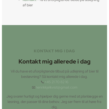
af bier
KONTAKT MIG I DAG
Kontakt mig allerede i dag
Vil du have et uforpligtende tilbud på udlejning af bier til
bestøvning? Så kontakt mig allerede i dag.
📞
+45 21 70 82 16
📧
henrikkjelkvist@gmail.com
Jeg svarer hurtigt og hjælper dig gerne med at planlægge en
løsning, der passer til dine behov. Jeg ser frem til at høre fra
dig.