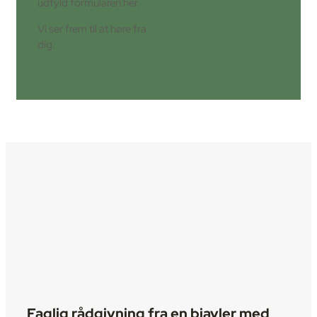
udfyld formularen her.
Vi ser frem til at høre fra
dig.
Faglig rådgivning fra en biavler med