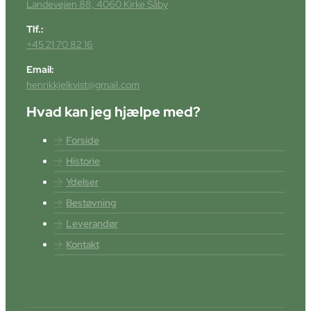
Landevejen 88, 4060 Kirke Såby
Tlf.:
+45 21 70 82 16
Email:
henrikkjelkvist@gmail.com
Hvad kan jeg hjælpe med?
Forside
Historie
Ydelser
Bestøvning
Leverandør
Kontakt