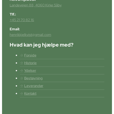
Landevejen 88, 4060 Kirke Såby
Tlf.:
+45 21 70 82 16
Email:
henrikkjelkvist@gmail.com
Hvad kan jeg hjælpe med?
Forside
Historie
Ydelser
Bestøvning
Leverandør
Kontakt