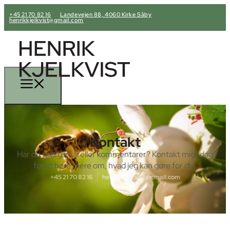
+45 21 70 82 16
Landevejen 88, 4060 Kirke Såby
henrikkjelkvist@gmail.com
Kontakt
Har du spørgsmål eller kommentarer? Kontakt mig i dag
for at høre mere om, hvad jeg kan gøre for dig.
+45 21 70 82 16
henrikkjelkvist@gmail.com