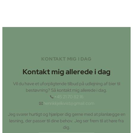
KONTAKT MIG I DAG
Kontakt mig allerede i dag
Vil du have et uforpligtende tilbud på udlejning af bier til
bestøvning? Så kontakt mig allerede i dag.
📞
+45 21 70 82 16
📧
henrikkjelkvist@gmail.com
Jeg svarer hurtigt og hjælper dig gerne med at planlægge en
løsning, der passer til dine behov. Jeg ser frem til at høre fra
dig.