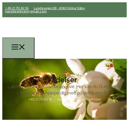
+45 21 70 82 16
Landevejen 88, 4060 Kirke Såby
henrikkjelkvist@gmail.com
Ydelser
Lad mig stå for din næste opgave. Her kan du få et indblik
i, hvad jeg kan hjælpe dig med på dette område.
+45 21 70 82 16
henrikkjelkvist@gmail.com