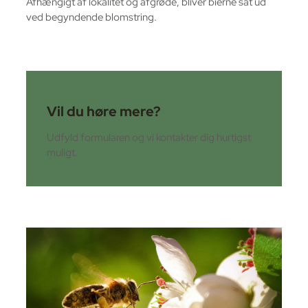
Afhængigt af lokalitet og afgrøde, bliver bierne sat ud
ved begyndende blomstring.
Vil du høre mere?
Udfyld formularen og vi kontakter dig hurtigst
muligt.