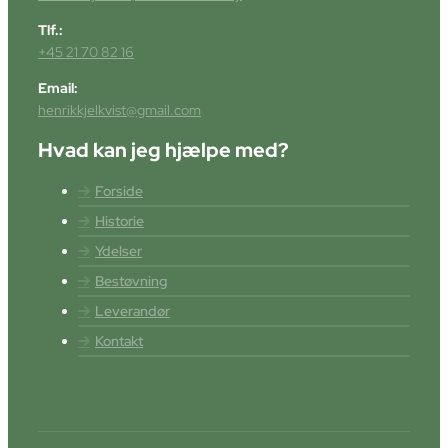
Tlf.:
+45 21 70 82 16
Email:
henrikkjelkvist@gmail.com
Hvad kan jeg hjælpe med?
Forside
Historie
Ydelser
Bestøvning
Leverandør
Kontakt